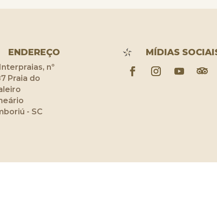
ENDEREÇO
MÍDIAS SOCIAI
 Interpraias, nº
7 Praia do
aleiro
neário
boriú - SC