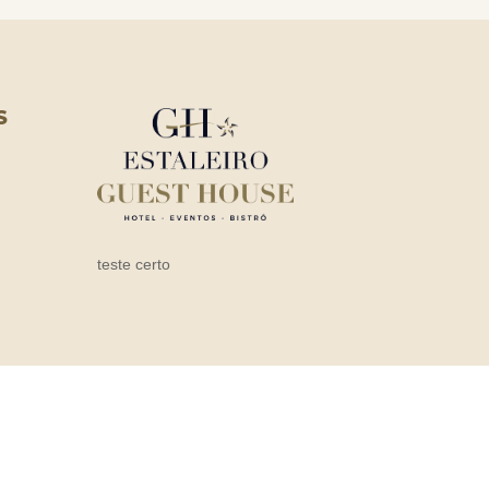
S
teste certo