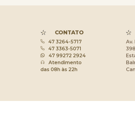
CONTATO
47 3264-5717
Av.
47 3363-5071
398
47 99272 2924
Est
Atendimento
Bal
das 08h às 22h
Cam