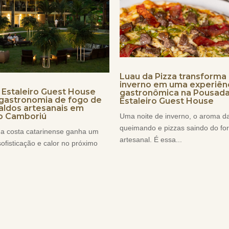
Luau da Pizza transforma 
inverno em uma experiên
Estaleiro Guest House
gastronômica na Pousad
 gastronomia de fogo de
Estaleiro Guest House
aldos artesanais em
o Camboriú
Uma noite de inverno, o aroma d
queimando e pizzas saindo do fo
na costa catarinense ganha um
artesanal. É essa...
sofisticação e calor no próximo