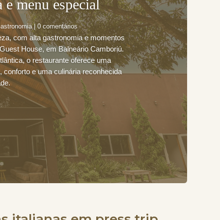
a e menu especial
astronomia
| 0 comentários
reza, com alta gastronomia e momentos
ro Guest House, em Balneário Camboriú.
tlântica, o restaurante oferece uma
 conforto e uma culinária reconhecida
ade.
 italianas em press trip