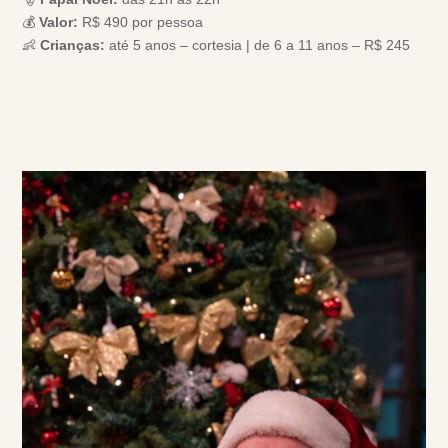
💰
Valor:
R$ 490 por pessoa
👶
Crianças:
até 5 anos – cortesia | de 6 a 11 anos – R$ 245