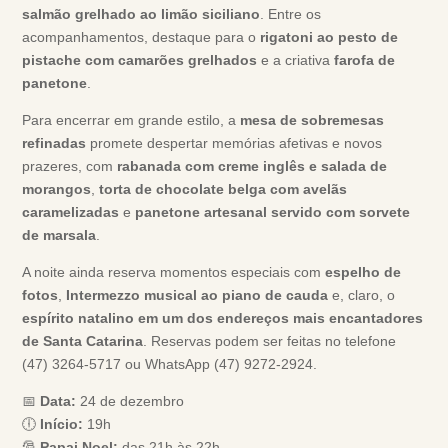
salmão grelhado ao limão siciliano
. Entre os
acompanhamentos, destaque para o
rigatoni ao pesto de
pistache com camarões grelhados
e a criativa
farofa de
panetone
.
Para encerrar em grande estilo, a
mesa de sobremesas
refinadas
promete despertar memórias afetivas e novos
prazeres, com
rabanada com creme inglês e salada de
morangos
,
torta de chocolate belga com avelãs
caramelizadas
e
panetone artesanal servido com sorvete
de marsala
.
A noite ainda reserva momentos especiais com
espelho de
fotos
,
Intermezzo musical ao piano de cauda
e, claro, o
espírito natalino em um dos endereços mais encantadores
de Santa Catarina
. Reservas podem ser feitas no telefone
(47) 3264-5717 ou WhatsApp (47) 9272-2924.
📅
Data:
24 de dezembro
🕕
Início:
19h
🎅
Papai Noel:
das 21h às 22h