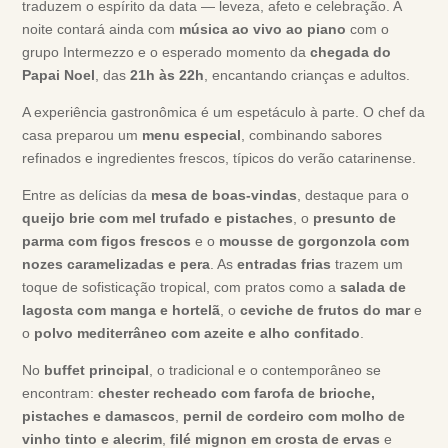
traduzem o espírito da data — leveza, afeto e celebração. A
noite contará ainda com
música ao vivo ao piano
com o
grupo Intermezzo e o esperado momento da
chegada do
Papai Noel
, das
21h às 22h
, encantando crianças e adultos.
A experiência gastronômica é um espetáculo à parte. O chef da
casa preparou um
menu especial
, combinando sabores
refinados e ingredientes frescos, típicos do verão catarinense.
Entre as delícias da
mesa de boas-vindas
, destaque para o
queijo brie com mel trufado e pistaches
, o
presunto de
parma com figos frescos
e o
mousse de gorgonzola com
nozes caramelizadas e pera
. As
entradas frias
trazem um
toque de sofisticação tropical, com pratos como a
salada de
lagosta com manga e hortelã
, o
ceviche de frutos do mar
e
o
polvo mediterrâneo com azeite e alho confitado
.
No
buffet principal
, o tradicional e o contemporâneo se
encontram:
chester recheado com farofa de brioche,
pistaches e damascos
,
pernil de cordeiro com molho de
vinho tinto e alecrim
,
filé mignon em crosta de ervas
e