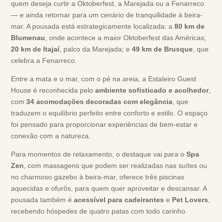
quem deseja curtir a Oktoberfest, a Marejada ou a Fenarreco
— e ainda retornar para um cenário de tranquilidade à beira-
mar. A pousada está estrategicamente localizada: a
80 km de
Blumenau
, onde acontece a maior Oktoberfest das Américas;
20 km de Itajaí
, palco da Marejada; e
49 km de Brusque
, que
celebra a Fenarreco.
Entre a mata e o mar, com o pé na areia, a Estaleiro Guest
House é reconhecida pelo
ambiente sofisticado e acolhedor
,
com
34 acomodações decoradas com elegância
, que
traduzem o equilíbrio perfeito entre conforto e estilo. O espaço
foi pensado para proporcionar experiências de bem-estar e
conexão com a natureza.
Para momentos de relaxamento, o destaque vai para o
Spa
Zen
, com massagens que podem ser realizadas nas suítes ou
no charmoso gazebo à beira-mar, oferece três piscinas
aquecidas e ofurôs, para quem quer aproveitar e descansar. A
pousada também é
acessível para cadeirantes
e
Pet Lovers
,
recebendo hóspedes de quatro patas com todo carinho.