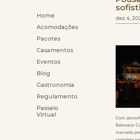
sofis
Home
dez 4, 20
Acomodações
Pacotes
Casamentos
Eventos
Blog
Gastronomia
Regulamento
Passeio
Virtual
Com atmosfer
Balneário Ca
marcada por
completa pa