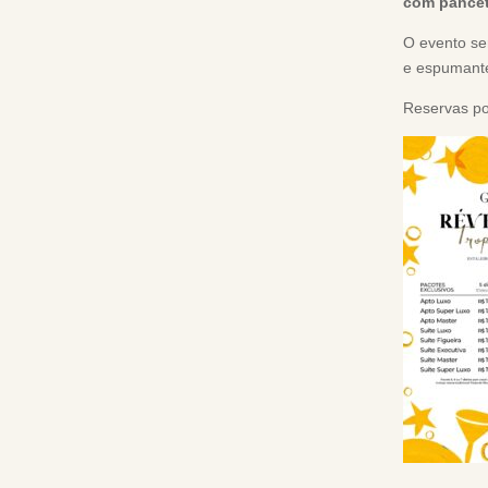
com pancet
O evento s
e espumante
Reservas po