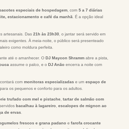
pacotes especiais de hospedagem
, com
5 a 7 diárias
oite, estacionamento e café da manhã
. É a opção ideal
es artesanais. Das
21h às 23h30
, o jantar será servido em
ais exigentes. À meia-noite, o público será presenteado
leiro como moldura perfeita.
rante até o amanhecer. O
DJ Maycon Shramm
abre a pista,
rouca
assume o palco, e o
DJ Anão
encerra a noite com
a contará com
monitoras especializadas
e um
espaço de
 para os pequenos e conforto para os adultos.
brie trufado com mel e pistache
,
tartar de salmão com
 servidos
bacalhau à lagareiro
,
escalopes de mignon ao
a de ervas
.
cogumelos frescos e grana padano
e
farofa crocante