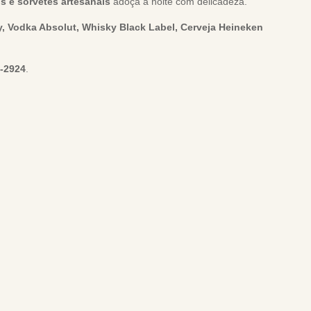
os e sorvetes artesanais
adoça a noite com delicadeza.
, Vodka Absolut, Whisky Black Label, Cerveja Heineken
2-2924
.