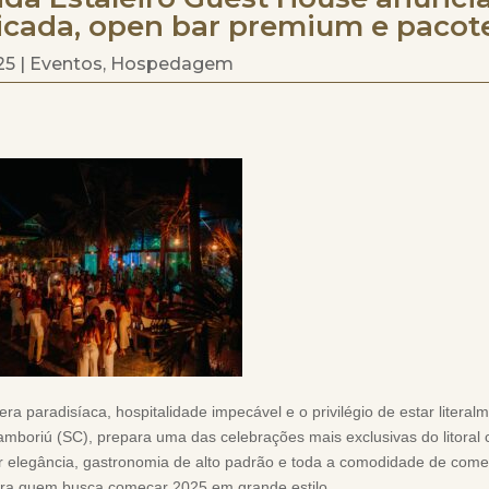
ticada, open bar premium e paco
25
|
Eventos
,
Hospedagem
a paradisíaca, hospitalidade impecável e o privilégio de estar literal
mboriú (SC), prepara uma das celebrações mais exclusivas do litoral c
 elegância, gastronomia de alto padrão e toda a comodidade de com
ra quem busca começar 2025 em grande estilo.