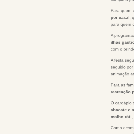
Para quem d
por casal
, 
para quem q
A programa
ilhas gast
com o brind
A festa seg
seguido po
animação at
Para as fam
recreação p
O cardápio 
abacate e 
molho rôti
,
Como acom