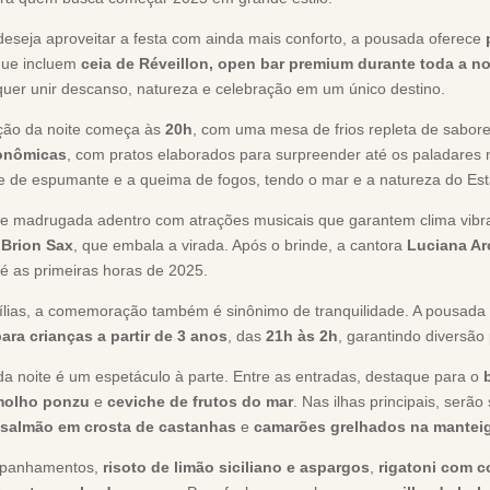
eseja aproveitar a festa com ainda mais conforto, a pousada oferece
que incluem
ceia de Réveillon, open bar premium durante toda a n
uer unir descanso, natureza e celebração em um único destino.
ção da noite começa às
20h
, com uma mesa de frios repleta de sabor
ronômicas
, com pratos elaborados para surpreender até os paladares m
e de espumante e a queima de fogos, tendo o mar e a natureza do Esta
ue madrugada adentro com atrações musicais que garantem clima vib
r
Brion Sax
, que embala a virada. Após o brinde, a cantora
Luciana A
é as primeiras horas de 2025.
ílias, a comemoração também é sinônimo de tranquilidade. A pousad
ara crianças a partir de 3 anos
, das
21h às 2h
, garantindo diversão
da noite é um espetáculo à parte. Entre as entradas, destaque para o
molho ponzu
e
ceviche de frutos do mar
. Nas ilhas principais, serão
salmão em crosta de castanhas
e
camarões grelhados na manteig
panhamentos,
risoto de limão siciliano e aspargos
,
rigatoni com 