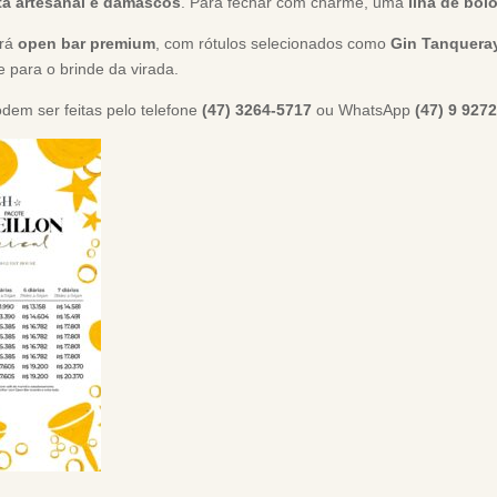
a artesanal e damascos
. Para fechar com charme, uma
ilha de bol
erá
open bar premium
, com rótulos selecionados como
Gin Tanqueray
 para o brinde da virada.
dem ser feitas pelo telefone
(47) 3264-5717
ou WhatsApp
(47) 9 927