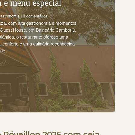
a e menu especial
astronomia
| 0 comentários
reza, com alta gastronomia e momentos
ro Guest House, em Balneário Camboriú.
tlântica, o restaurante oferece uma
 conforto e uma culinária reconhecida
ade.
 Réveillon 2025 com ceia