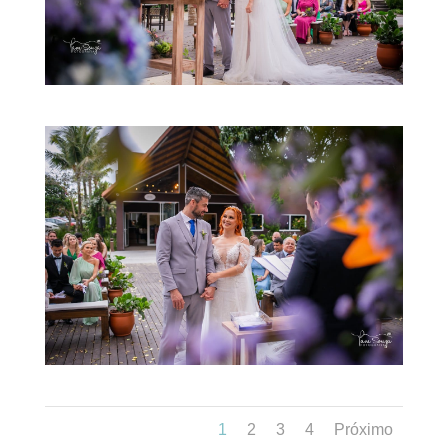
1
2
3
4
Próximo